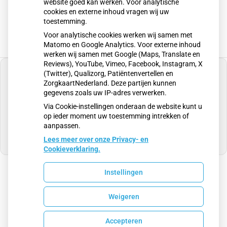
website goed kan werken. Voor analytische
cookies en externe inhoud vragen wij uw
toestemming.
Voor analytische cookies werken wij samen met
Matomo en Google Analytics. Voor externe inhoud
werken wij samen met Google (Maps, Translate en
Reviews), YouTube, Vimeo, Facebook, Instagram, X
(Twitter), Qualizorg, Patiëntenvertellen en
ZorgkaartNederland. Deze partijen kunnen
gegevens zoals uw IP-adres verwerken.
U heeft geen toestemming gegeven voor
Via Cookie-instellingen onderaan de website kunt u
externe inhoud
die nodig is om dit te zien.
op ieder moment uw toestemming intrekken of
aanpassen.
Cookie-instellingen wijzigen
Lees meer over onze Privacy- en
Cookieverklaring.
Instellingen
Uw Zorg Online
|
Beheer
Weigeren
Privacy verklaring
|
Cookie-instellingen
|
Voorwaarden
Accepteren