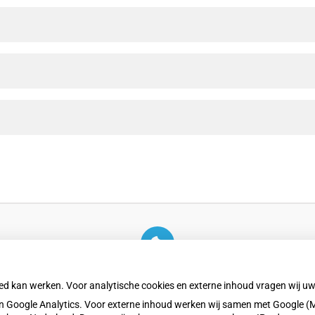
U heeft geen toestemming gegeven voor
externe inhoud
die nodig is om dit te zien.
oed kan werken. Voor analytische cookies en externe inhoud vragen wij 
Cookie-instellingen wijzigen
 Google Analytics. Voor externe inhoud werken wij samen met Google (M