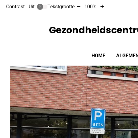
Tekst
Tekst
Contrast
Tekstgrootte
100%
Uit
verkleinen
vergroten
met
met
10%
10%
Gezondheidscentr
Hoofdmenu
HOME
ALGEMEN