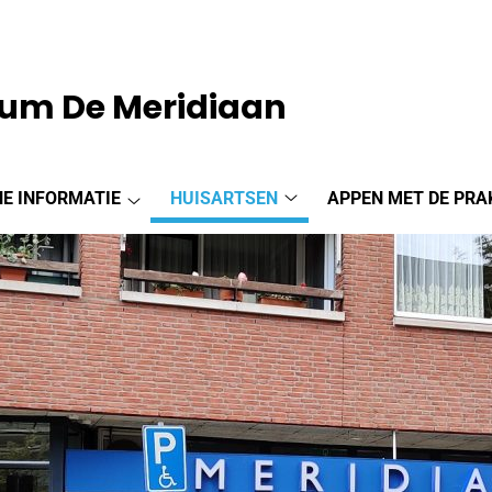
um De Meridiaan
E INFORMATIE
HUISARTSEN
APPEN MET DE PRA
Huisartsen
Algemene
submenu
informatie
submenu