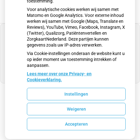
toestemming.
Voor analytische cookies werken wij samen met
Matomo en Google Analytics. Voor externe inhoud
werken wij samen met Google (Maps, Translate en
Reviews), YouTube, Vimeo, Facebook, Instagram, X
(Twitter), Qualizorg, Patiëntenvertellen en
ZorgkaartNederland. Deze partijen kunnen
gegevens zoals uw IP-adres verwerken.
U heeft geen toestemming gegeven voor
Via Cookie-instellingen onderaan de website kunt u
externe inhoud
die nodig is om dit te zien.
op ieder moment uw toestemming intrekken of
aanpassen.
Cookie-instellingen wijzigen
Lees meer over onze Privacy- en
Cookieverklaring.
Instellingen
Uw Zorg Online
|
Beheer
Weigeren
Privacy verklaring
|
Cookie-instellingen
|
Voorwaarden
Accepteren