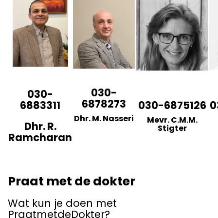
030-
030-
6878273
6883311
030-6875126
0
Dhr. M. Nasseri
Mevr. C.M.M.
Dhr. R.
Stigter
Ramcharan
Praat met de dokter
Wat kun je doen met
PraatmetdeDokter?