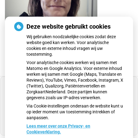
Deze website gebruikt cookies
Wij gebruiken noodzakelijke cookies zodat deze
website goed kan werken. Voor analytische
cookies en externe inhoud vragen wij uw
toestemming.
Voor analytische cookies werken wij samen met
Matomo en Google Analytics. Voor externe inhoud
werken wij samen met Google (Maps, Translate en
Reviews), YouTube, Vimeo, Facebook, Instagram, X
(Twitter), Qualizorg, Patiëntenvertellen en
ZorgkaartNederland. Deze partijen kunnen
gegevens zoals uw IP-adres verwerken.
U heeft geen toestemming gegeven voor
Via Cookie-instellingen onderaan de website kunt u
externe inhoud
die nodig is om dit te zien.
op ieder moment uw toestemming intrekken of
aanpassen.
Cookie-instellingen wijzigen
Lees meer over onze Privacy- en
Cookieverklaring.