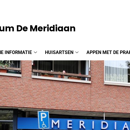
um De Meridiaan
E INFORMATIE
HUISARTSEN
APPEN MET DE PRA
Algemene
Huisartsen
informatie
submenu
submenu