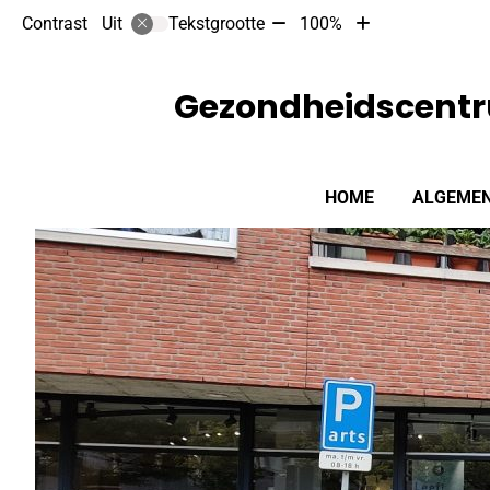
Tekst
Tekst
Contrast
Tekstgrootte
100%
Uit
verkleinen
vergroten
met
met
10%
10%
Gezondheidscentr
Hoofdmenu
HOME
ALGEMEN