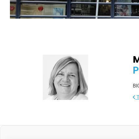
M
P
BI
T