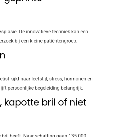
ysplasie. De innovatieve techniek kan een
rzoek bij een kleine patiëntengroep.
en
st kijkt naar leefstijl, stress, hormonen en
jft persoonlijke begeleiding belangrijk.
kapotte bril of niet
 bril heeft. Naar schatting gaan 135.000