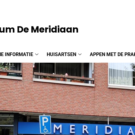
um De Meridiaan
E INFORMATIE
HUISARTSEN
APPEN MET DE PRA
Algemene
Huisartsen
informatie
submenu
submenu