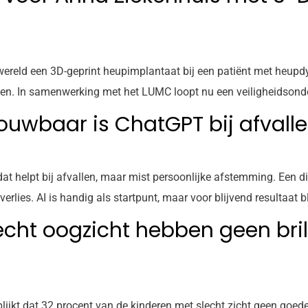
 wereld een 3D-geprint heupimplantaat bij een patiënt met heupd
ten. In samenwerking met het LUMC loopt nu een veiligheidsonde
trouwbaar is ChatGPT bij afvall
t helpt bij afvallen, maar mist persoonlijke afstemming. Een diëti
ies. AI is handig als startpunt, maar voor blijvend resultaat bli
cht oogzicht hebben geen bril, 
ijkt dat 32 procent van de kinderen met slecht zicht geen goede