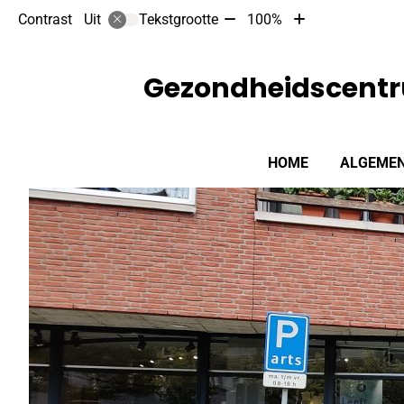
Tekst
Tekst
Contrast
Tekstgrootte
100%
Uit
verkleinen
vergroten
met
met
10%
10%
Gezondheidscentr
Hoofdmenu
HOME
ALGEMEN