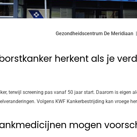
Gezondheidscentrum De Meridiaan
 borstkanker herkent als je verd
, terwijl screening pas vanaf 50 jaar start. Daarom is eigen aler
pelveranderingen. Volgens KWF Kankerbestrijding kan vroege herk
slankmedicijnen mogen voorsch